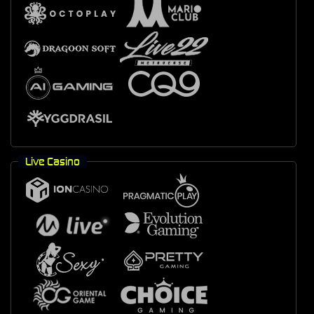
Live Casino