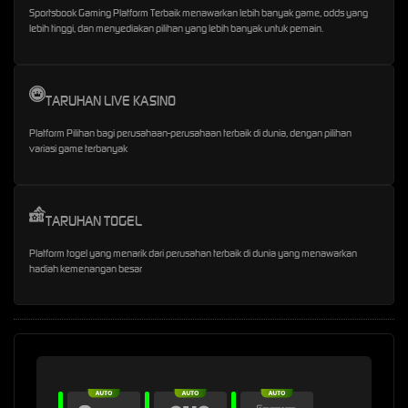
Sportsbook Gaming Platform Terbaik menawarkan lebih banyak game, odds yang
lebih tinggi, dan menyediakan pilihan yang lebih banyak untuk pemain.
TARUHAN LIVE KASINO
Platform Pilihan bagi perusahaan-perusahaan terbaik di dunia, dengan pilihan
variasi game terbanyak
TARUHAN TOGEL
Platform togel yang menarik dari perusahan terbaik di dunia yang menawarkan
hadiah kemenangan besar