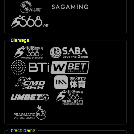
Olahraga
Crash Game