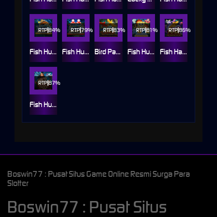
RTP
84%
RTP
79%
RTP
83%
RTP
81%
RTP
86%
Fish Hunter 2 EX-Newbie
Fish Hunter 2 EX-My Club
Bird Paradise
Fish Hunter Spongebob
Fish Haiba
RTP
87%
Fish Hunting: Li Kui Pi Yu
Boswin77 : Pusat Situs Game Online Resmi Surga Para
Slotter
Boswin77 : Pusat Situs