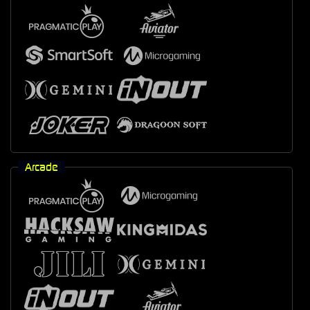
Arcade