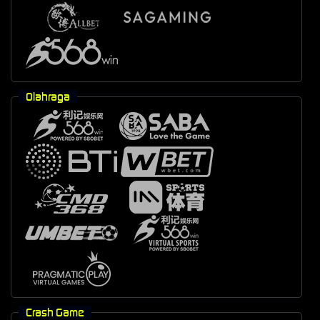
Olahraga
Crash Game