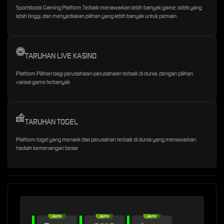
Sportsbook Gaming Platform Terbaik menawarkan lebih banyak game, odds yang
lebih tinggi, dan menyediakan pilihan yang lebih banyak untuk pemain.
TARUHAN LIVE KASINO
Platform Pilihan bagi perusahaan-perusahaan terbaik di dunia, dengan pilihan
variasi game terbanyak
TARUHAN TOGEL
Platform togel yang menarik dari perusahan terbaik di dunia yang menawarkan
hadiah kemenangan besar