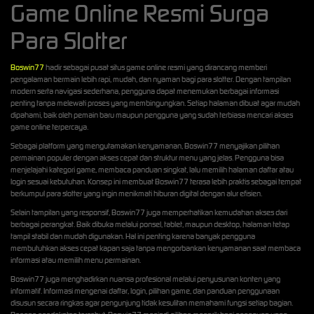
Game Online Resmi Surga
Para Slotter
Boswin77
hadir sebagai pusat situs game online resmi yang dirancang memberi
pengalaman bermain lebih rapi, mudah, dan nyaman bagi para slotter. Dengan tampilan
modern serta navigasi sederhana, pengguna dapat menemukan berbagai informasi
penting tanpa melewati proses yang membingungkan. Setiap halaman dibuat agar mudah
dipahami, baik oleh pemain baru maupun pengguna yang sudah terbiasa mencari akses
game online terpercaya.
Sebagai platform yang mengutamakan kenyamanan, Boswin77 menyajikan pilihan
permainan populer dengan akses cepat dan struktur menu yang jelas. Pengguna bisa
menjelajahi kategori game, membaca panduan singkat, lalu memilih halaman daftar atau
login sesuai kebutuhan. Konsep ini membuat Boswin77 terasa lebih praktis sebagai tempat
berkumpul para slotter yang ingin menikmati hiburan digital dengan alur efisien.
Selain tampilan yang responsif, Boswin77 juga memperhatikan kemudahan akses dari
berbagai perangkat. Baik dibuka melalui ponsel, tablet, maupun desktop, halaman tetap
tampil stabil dan mudah digunakan. Hal ini penting karena banyak pengguna
membutuhkan akses cepat kapan saja tanpa mengorbankan kenyamanan saat membaca
informasi atau memilih menu permainan.
Boswin77 juga menghadirkan nuansa profesional melalui penyusunan konten yang
informatif. Informasi mengenai daftar, login, pilihan game, dan panduan penggunaan
disusun secara ringkas agar pengunjung tidak kesulitan memahami fungsi setiap bagian.