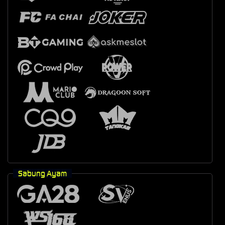
Sabung Ayam