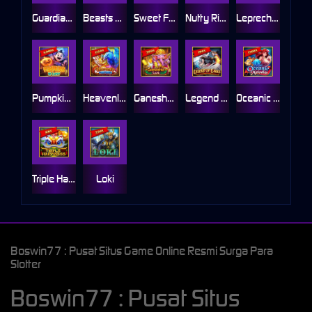
Guardian of the Museum
Beasts Of Luck
Sweet Frenzy
Nutty Riches
Leprechaun Bonanza
Pumpkins Go Lucky
Heavenly Fortunes
Ganesha Luck
Legend Of Eagle
Oceanic Melodies
Triple Happiness
Loki
Boswin77 : Pusat Situs Game Online Resmi Surga Para
Slotter
Boswin77 : Pusat Situs