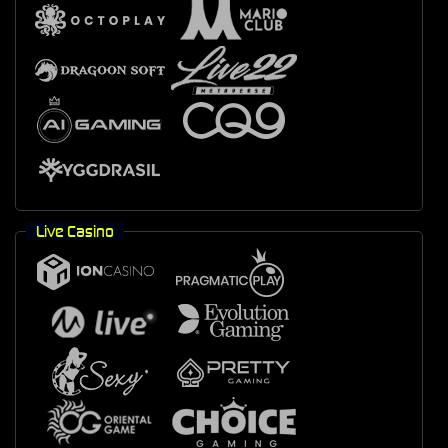
Live Casino