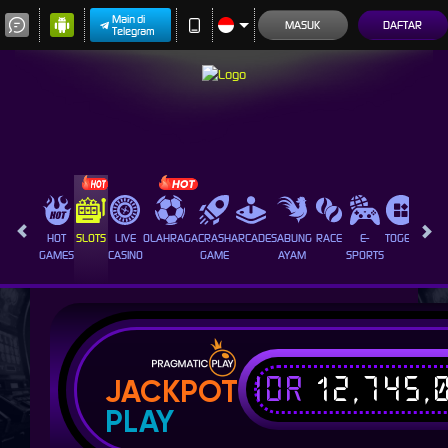
Main di
MASUK
DAFTAR
Telegram
HOT
SLOTS
LIVE
OLAHRAGA
CRASH
ARCADE
SABUNG
RACE
E-
TOGEL
PROM
GAMES
CASINO
GAME
AYAM
SPORTS
IDR
12,745,
JACKPOT
PLAY