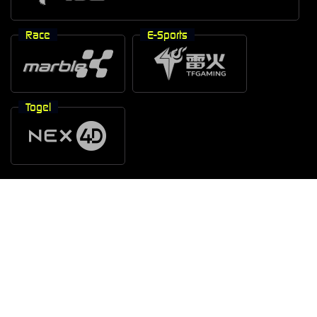
Race
E-Sports
Togel