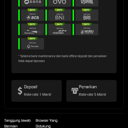
* Selama bank maintenance dan bank offline deposit dan penarikan
tidak dapat diproses
Deposit
Penarikan
Rata-rata 1 Menit
Rata-rata 5 Menit
Tanggung Jawab
Browser Yang
Bermain
Didukung